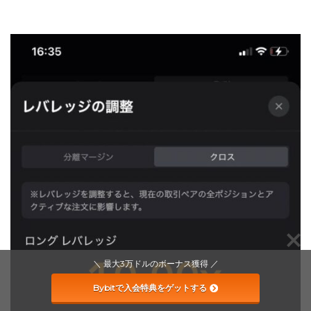
＼ 最大3万ドルのボーナス獲得 ／
Bybitで入会特典をゲットする